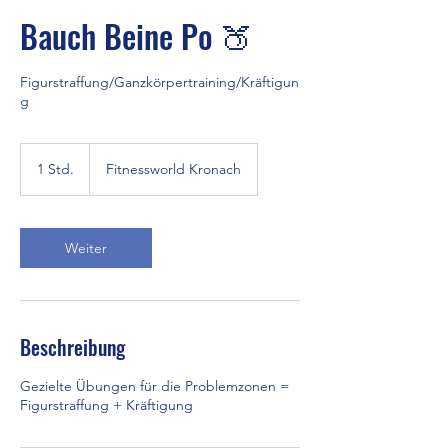
Bauch Beine Po 🍑
Figurstraffung/Ganzkörpertraining/Kräftigun
g
1 Std.
1
Fitnessworld Kronach
S
t
d
Weiter
Beschreibung
Gezielte Übungen für die Problemzonen =
Figurstraffung + Kräftigung