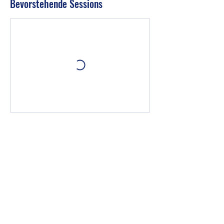
Bevorstehende Sessions
Kontaktangaben
Kulmbacher Str. 30, Kronach, Deutschland
micheldergutefitness@gmail.com